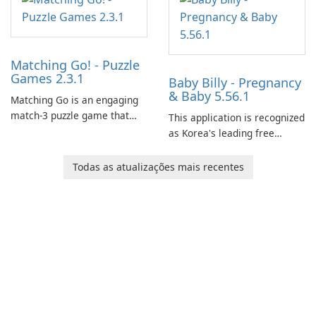
Matching Go! - Puzzle
Games 2.3.1
Baby Billy - Pregnancy
& Baby 5.56.1
Matching Go is an engaging
match-3 puzzle game that
This application is recognized
invites players to join Chloe
as Korea's leading free
and her charming corgi,
platform for pregnancy and
Ollie, on an adventurous
baby tracking, offering
Todas as atualizações mais recentes
journey across diverse
essential healthcare tips and
landscapes.
doctor-approved articles.