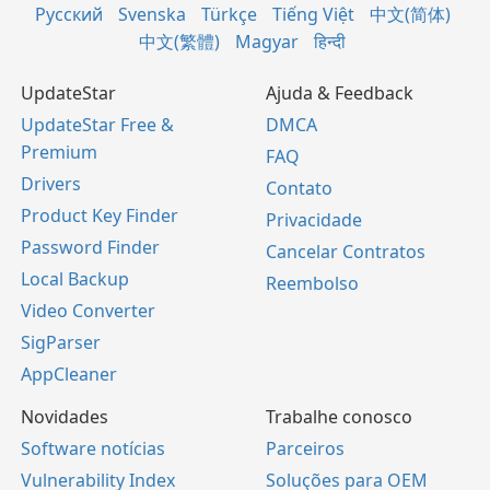
Русский
Svenska
Türkçe
Tiếng Việt
中文(简体)
中文(繁體)
Magyar
हिन्दी
UpdateStar
Ajuda & Feedback
UpdateStar Free &
DMCA
Premium
FAQ
Drivers
Contato
Product Key Finder
Privacidade
Password Finder
Cancelar Contratos
Local Backup
Reembolso
Video Converter
SigParser
AppCleaner
Novidades
Trabalhe conosco
Software notícias
Parceiros
Vulnerability Index
Soluções para OEM