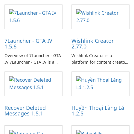
7Launcher - GTA IV
Wishlink Creator
1.5.6
2.77.0
Overview of 7Launcher - GTA
Wishlink Creator is a
IV 7Launcher - GTA IV is a
platform for content creators
specialized software
designed to monetize their
application designed to
work through built-in brand
optimize the gaming
partnerships and integrated
experience for Grand Theft
tools for content distribution
Auto IV.
and audience engagement.
Recover Deleted
Huyền Thoại Làng Lá
Messages 1.5.1
1.2.5