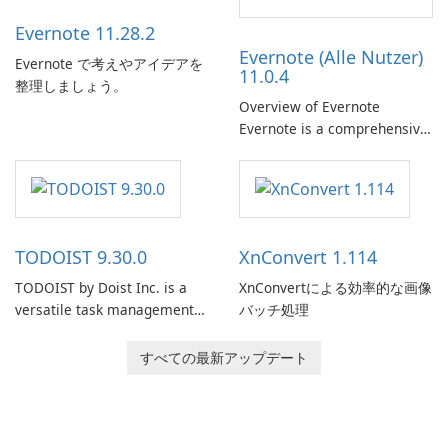
Evernote 11.28.2
Evernote (Alle Nutzer)
Evernote で考えやアイデアを
11.0.4
整理しましょう。
Overview of Evernote
Evernote is a comprehensive
note-taking and organization
software designed to help
users capture, organize, and
access information across
multiple devices.
TODOIST 9.30.0
XnConvert 1.114
TODOIST by Doist Inc. is a
XnConvertによる効率的な画像
versatile task management
バッチ処理
tool designed to help
individuals and teams
すべての最新アップデート
organize their work and
increase productivity.