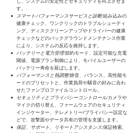
し、システムの安定性とセキュリティを向上させま
す。
スマートパフォーマンスサービスと診断:
組み込みの
健康チェック、ワンクリックのトラブルシューティ
ング、ディスククリーンアップやドライバーの健康
チェックなどのバックグラウンドメンテナンス作業
により、システムの反応を維持します。
バッテリーと電力管理:
節約モード、設定可能な充電
閾値、電源プラン制御により、モバイルユーザーの
バッテリー寿命を延ばします。
パフォーマンスと熱調整:
静音、バランス、高性能モ
ードのプリセットと、作業負荷や騒音の好みに合わ
せたファンプロファイルコントロール。
セキュリティとプライバシーコントロール:
カメラや
マイクの切り替え、ファームウェアのセキュリティ
インジケーター、テレメトリー/プライバシー設定な
どで、攻撃面やデータ共有の管理を支援します。
保証、サポート、リモートアシスタンス:
保証検索、